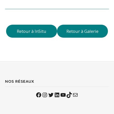
Retour à InSitu
Retour à Galerie
NOS RÉSEAUX
Facebook
Instagram
Twitter
LinkedIn
YouTube
TikTok
Mail