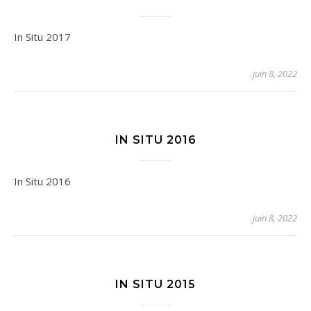
In Situ 2017
juin 8, 2022
IN SITU 2016
In Situ 2016
juin 8, 2022
IN SITU 2015