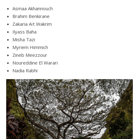
Asmaa Akhannouch
Brahim Benkirane
Zakaria Aït Wakrim
Ilyass Baha
Misha Tazi
Myriem Himmich
Zineb Meezzour
Noureddine El Warari
Nadia Rabhi