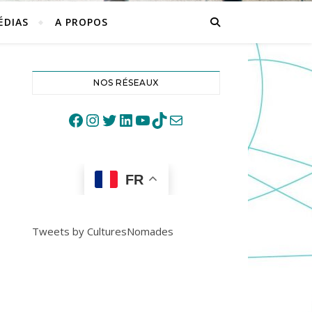
ÉDIAS
A PROPOS
NOS RÉSEAUX
Facebook
Instagram
Twitter
LinkedIn
YouTube
TikTok
Mail
FR
Tweets by CulturesNomades